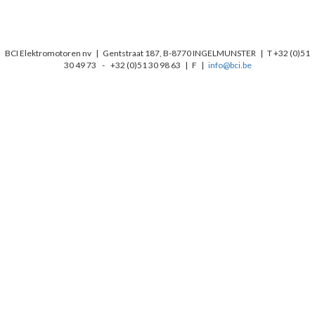
BCI Elektromotoren nv | Gentstraat 187, B-8770 INGELMUNSTER | T +32 (0)51
30 49 73 - +32 (0)51 30 98 63 | F |
info@bci.be