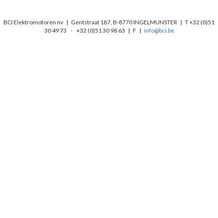
BCI Elektromotoren nv | Gentstraat 187, B-8770 INGELMUNSTER | T +32 (0)51
30 49 73 - +32 (0)51 30 98 63 | F |
info@bci.be